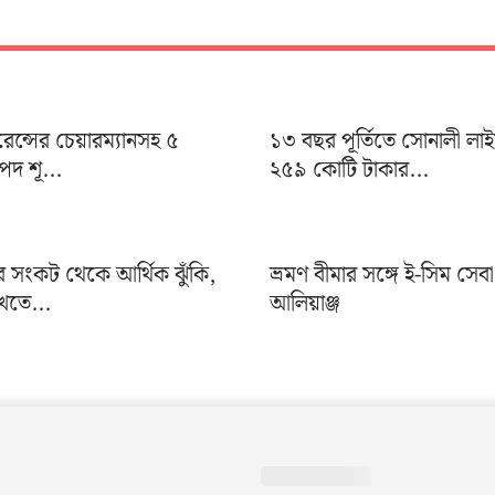
ুরেন্সের চেয়ারম্যানসহ ৫
১৩ বছর পূর্তিতে সোনালী লা
দ শূ...
২৫৯ কোটি টাকার...
র সংকট থেকে আর্থিক ঝুঁকি,
ভ্রমণ বীমার সঙ্গে ই-সিম সেব
খতে...
আলিয়াঞ্জ