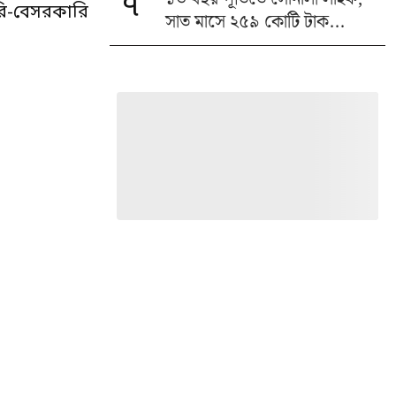
৭
রি-বেসরকারি
সাত মাসে ২৫৯ কোটি টাক...