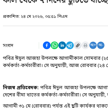
কাল থেকে ৭ দিনের ছুটিতে যাচ্ছ
প্রকাশিত:
২৪ মে ২০২৬, ০৫:৫১ পিএম
সংবাদ
অ+
অ-
পবিত্র ঈদুল আজহা উপলক্ষে আগামীকাল সোমবার (২৫ মে
কর্মকর্তা-কর্মচারীরা। সে অনুযায়ী, আজ রোববার (২৪ 
নিজস্ব প্রতিবেদক:
পবিত্র ঈদুল আজহা উপলক্ষে আগামী
দেশের বীমা খাতের কর্মকর্তা-কর্মচারীরা। সে অনুযায়
আগামী ৩১ মে (রোববার) পর্যন্ত এই ছুটি কার্যকর থাকবে