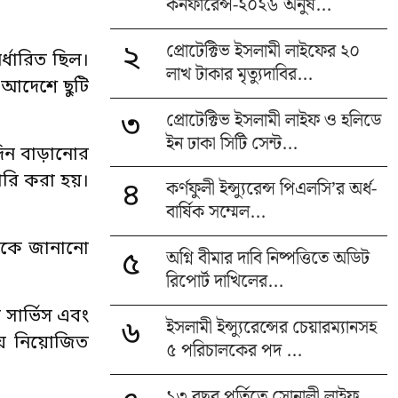
কনফারেন্স-২০২৬ অনুষ...
প্রোটেক্টিভ ইসলামী লাইফের ২০
২
র্ধারিত ছিল।
লাখ টাকার মৃত্যুদাবির...
ী আদেশে ছুটি
প্রোটেক্টিভ ইসলামী লাইফ ও হলিডে
৩
ইন ঢাকা সিটি সেন্ট...
দিন বাড়ানোর
জারি করা হয়।
কর্ণফুলী ইন্স্যুরেন্স পিএলসি’র অর্ধ-
৪
বার্ষিক সম্মেল...
থেকে জানানো
অগ্নি বীমার দাবি নিষ্পত্তিতে অডিট
৫
রিপোর্ট দাখিলের...
র সার্ভিস এবং
ইসলামী ইন্স্যুরেন্সের চেয়ারম্যানসহ
৬
বায় নিয়োজিত
৫ পরিচালকের পদ ...
১৩ বছর পূর্তিতে সোনালী লাইফ,