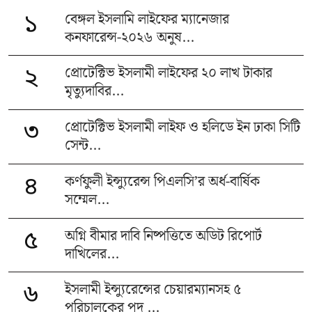
বেঙ্গল ইসলামি লাইফের ম্যানেজার
১
কনফারেন্স-২০২৬ অনুষ...
প্রোটেক্টিভ ইসলামী লাইফের ২০ লাখ টাকার
২
মৃত্যুদাবির...
প্রোটেক্টিভ ইসলামী লাইফ ও হলিডে ইন ঢাকা সিটি
৩
সেন্ট...
কর্ণফুলী ইন্স্যুরেন্স পিএলসি’র অর্ধ-বার্ষিক
৪
সম্মেল...
অগ্নি বীমার দাবি নিষ্পত্তিতে অডিট রিপোর্ট
৫
দাখিলের...
ইসলামী ইন্স্যুরেন্সের চেয়ারম্যানসহ ৫
৬
পরিচালকের পদ ...