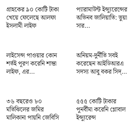
গ্রাহকের ৯০ কোটি টাকা
প্যারামাউন্ট ইন্স্যুরেন্সের
খেয়ে ফেলেছে আলফা
অভিনব জালিয়াতি: ভুয়া
ইসলামী লাইফ
সার...
লাইসেন্স পাওয়ার কোন
অনিয়ম-দুর্নীতি সবই
শর্তই পূরণ করেনি শান্তা
করেছেন আইডিআরএ
লাইফ, এর...
সদস্য আবু বকর সিদ্...
৩৬ বছরেও ৮০
৫৫৫ কোটি টাকার
মতিঝিলের জমির
পুনর্বীমা করেনি গ্লোবাল
মালিকানা পায়নি জেবিসি
ইন্স্যুরেন্স