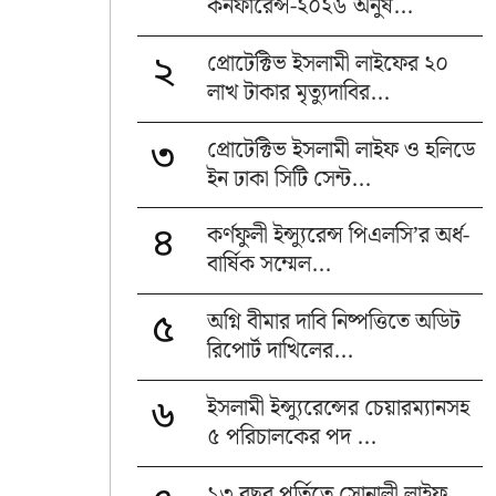
কনফারেন্স-২০২৬ অনুষ...
প্রোটেক্টিভ ইসলামী লাইফের ২০
২
লাখ টাকার মৃত্যুদাবির...
প্রোটেক্টিভ ইসলামী লাইফ ও হলিডে
৩
ইন ঢাকা সিটি সেন্ট...
কর্ণফুলী ইন্স্যুরেন্স পিএলসি’র অর্ধ-
৪
বার্ষিক সম্মেল...
অগ্নি বীমার দাবি নিষ্পত্তিতে অডিট
৫
রিপোর্ট দাখিলের...
ইসলামী ইন্স্যুরেন্সের চেয়ারম্যানসহ
৬
৫ পরিচালকের পদ ...
১৩ বছর পূর্তিতে সোনালী লাইফ,