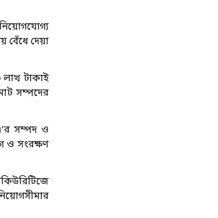
িনিয়োগযোগ্য
 বেঁধে দেয়া
৫০ লাখ টাকাই
মোট সম্পদের
এ’র সম্পদ ও
গ ও সংরক্ষণ
সিকিউরিটিজে
িনিয়োগসীমার