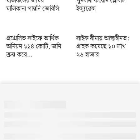
মতিঝিলের জমির
পুনর্বীমা করেনি গ্লোবাল
মালিকানা পায়নি জেবিসি
ইন্স্যুরেন্স
প্রগ্রেসিভ লাইফে আর্থিক
লাইফ বীমায় আস্থাহীনতা:
অনিয়ম ১১৪ কোটি, জমি
গ্রাহক কমেছে ১০ লাখ
ক্রয় করে...
২৬ হাজার