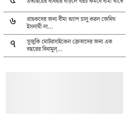
৫
এআইয়ের ব্যবহার বাড়লে খরচ কমবে বীমা খাতে
গ্রাহকদের জন্য বীমা অ্যাপ চালু করল জেনিথ
৬
ইসলামী লা...
সুজুকি মোটরসাইকেল ক্রেতাদের জন্য এক
৭
বছরের বিনামূল্...