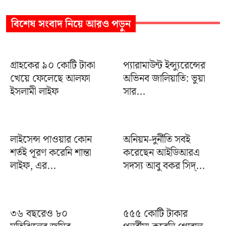
বিশেষ সংবাদ
নিয়ে আরও পড়ুন
গ্রাহকের ৯০ কোটি টাকা
প্যারামাউন্ট ইন্স্যুরেন্সের
খেয়ে ফেলেছে আলফা
অভিনব জালিয়াতি: ভুয়া
ইসলামী লাইফ
সার...
লাইসেন্স পাওয়ার কোন
অনিয়ম-দুর্নীতি সবই
শর্তই পূরণ করেনি শান্তা
করেছেন আইডিআরএ
লাইফ, এর...
সদস্য আবু বকর সিদ্...
৩৬ বছরেও ৮০
৫৫৫ কোটি টাকার