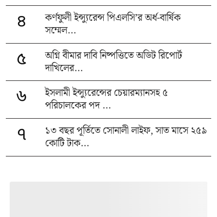
কর্ণফুলী ইন্স্যুরেন্স পিএলসি’র অর্ধ-বার্ষিক
৪
সম্মেল...
অগ্নি বীমার দাবি নিষ্পত্তিতে অডিট রিপোর্ট
৫
দাখিলের...
ইসলামী ইন্স্যুরেন্সের চেয়ারম্যানসহ ৫
৬
পরিচালকের পদ ...
১৩ বছর পূর্তিতে সোনালী লাইফ, সাত মাসে ২৫৯
৭
কোটি টাক...