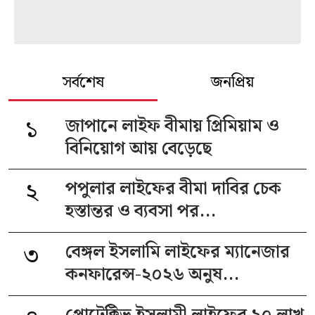
সর্বশেষ
জনপ্রিয়
১
জাপানে লাইফ বীমায় প্রিমিয়াম ও
বিনিয়োগ আয় বেড়েছে
২
পপুলার লাইফের বীমা দাবির চেক
হস্তান্তর ও ব্যবসা পর...
৩
বেঙ্গল ইসলামি লাইফের ম্যানেজার
কনফারেন্স-২০২৬ অনুষ...