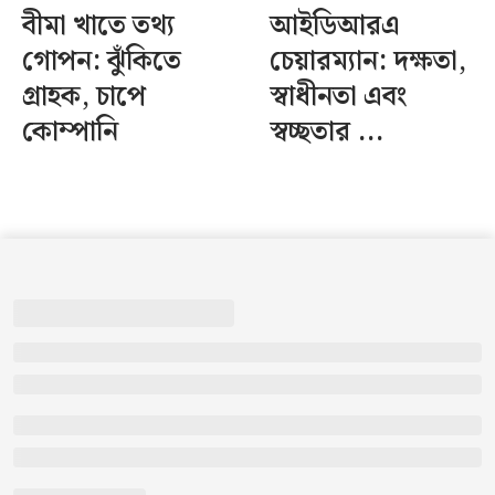
বীমা খাতে তথ্য
আইডিআরএ
গোপন: ঝুঁকিতে
চেয়ারম্যান: দক্ষতা,
গ্রাহক, চাপে
স্বাধীনতা এবং
কোম্পানি
স্বচ্ছতার ...