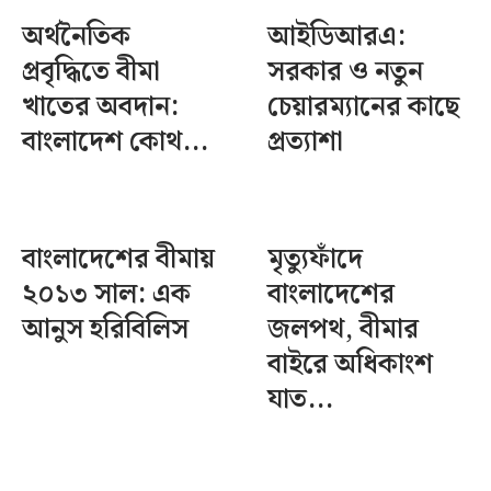
অর্থনৈতিক
আইডিআরএ:
প্রবৃদ্ধিতে বীমা
সরকার ও নতুন
খাতের অবদান:
চেয়ারম্যানের কাছে
বাংলাদেশ কোথ...
প্রত্যাশা
বাংলাদেশের বীমায়
মৃত্যুফাঁদে
২০১৩ সাল: এক
বাংলাদেশের
আনুস হরিবিলিস
জলপথ, বীমার
বাইরে অধিকাংশ
যাত...