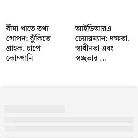
বীমা খাতে তথ্য
আইডিআরএ
গোপন: ঝুঁকিতে
চেয়ারম্যান: দক্ষতা,
গ্রাহক, চাপে
স্বাধীনতা এবং
কোম্পানি
স্বচ্ছতার ...