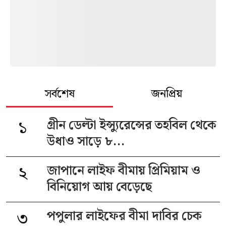
সর্বশেষ
জনপ্রিয়
১
গ্রীন ডেল্টা ইন্স্যুরেন্সের তহবিল থেকে
উধাও সাড়ে ৮...
২
জাপানে লাইফ বীমায় প্রিমিয়াম ও
বিনিয়োগ আয় বেড়েছে
৩
পপুলার লাইফের বীমা দাবির চেক