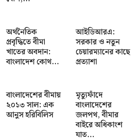
অর্থনৈতিক
আইডিআরএ:
প্রবৃদ্ধিতে বীমা
সরকার ও নতুন
খাতের অবদান:
চেয়ারম্যানের কাছে
বাংলাদেশ কোথ...
প্রত্যাশা
বাংলাদেশের বীমায়
মৃত্যুফাঁদে
২০১৩ সাল: এক
বাংলাদেশের
আনুস হরিবিলিস
জলপথ, বীমার
বাইরে অধিকাংশ
যাত...